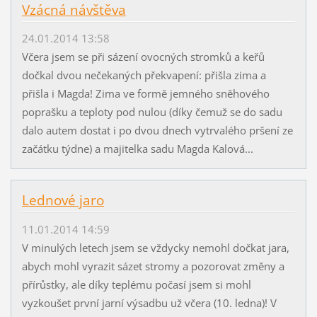
Vzácná návštěva
24.01.2014 13:58
Včera jsem se při sázení ovocných stromků a keřů
dočkal dvou nečekaných překvapení: přišla zima a
přišla i Magda! Zima ve formě jemného sněhového
poprašku a teploty pod nulou (díky čemuž se do sadu
dalo autem dostat i po dvou dnech vytrvalého pršení ze
začátku týdne) a majitelka sadu Magda Kalová...
Lednové jaro
11.01.2014 14:59
V minulých letech jsem se vždycky nemohl dočkat jara,
abych mohl vyrazit sázet stromy a pozorovat změny a
přírůstky, ale díky teplému počasí jsem si mohl
vyzkoušet první jarní výsadbu už včera (10. ledna)! V