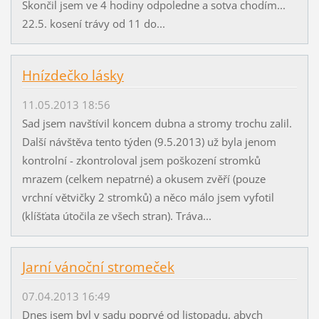
Skončil jsem ve 4 hodiny odpoledne a sotva chodím...
22.5. kosení trávy od 11 do...
Hnízdečko lásky
11.05.2013 18:56
Sad jsem navštívil koncem dubna a stromy trochu zalil.
Další návštěva tento týden (9.5.2013) už byla jenom
kontrolní - zkontroloval jsem poškození stromků
mrazem (celkem nepatrné) a okusem zvěří (pouze
vrchní větvičky 2 stromků) a něco málo jsem vyfotil
(klíšťata útočila ze všech stran). Tráva...
Jarní vánoční stromeček
07.04.2013 16:49
Dnes jsem byl v sadu poprvé od listopadu, abych