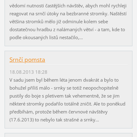
vědomí nutnosti častějších návštěv, abych mohl rychleji
reagovat na srnčí útoky na bezbranné stromky. Naštěstí
většina stromků mělo již odminule kolem sebe
dostatečnou hradbu z nalámaných větví - a tam, kde to
podle okousaných listů nestačilo,...
Srnčí pomsta
18.08.2013 18:28
V sadu jsem byl během léta jenom dvakrát a bylo to
bohužel příliš málo - srnky se totiž neopochopitelně
pustily do boje s pletivem tak vehementně, že se jim
některé stromky podařilo totálně zničit. Ale to poněkud
předbíhám, protože během červnové návštěvy
(17.6.2013) to nebylo tak strašné a srnky...