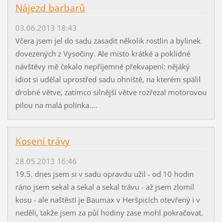
Nájezd barbarů
03.06.2013 18:43
Včera jsem jel do sadu zasadit několik rostlin a bylinek
dovezených z Vysočiny. Ale místo krátké a poklidné
návštěvy mě čekalo nepříjemné překvapení: nějáký
idiot si udělal uprostřed sadu ohniště, na kterém spálil
drobné větve, zatímco silnější větve rozřezal motorovou
pilou na malá polínka....
Kosení trávy
28.05.2013 16:46
19.5. dnes jsem si v sadu opravdu užil - od 10 hodin
ráno jsem sekal a sekal a sekal trávu - až jsem zlomil
kosu - ale naštěstí je Baumax v Heršpicích otevřený i v
neděli, takže jsem za půl hodiny zase mohl pokračovat.