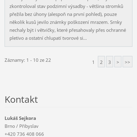
zkontroloval stav podzimní výsadby - většina stromků
přežila bez úhony (alespoň na první pohled), pouze
několik kusů jevilo známky poškození mrazem. Srnky
nechaly být i větvičky, které přesahovaly přes ochranné
pletivo a ostatní chlupatí tvorové si...
Záznamy: 1 - 10 ze 22
1
2
3
>
>>
Kontakt
Lukáš Sejkora
Brno / Přibyslav
+420 736 408 066