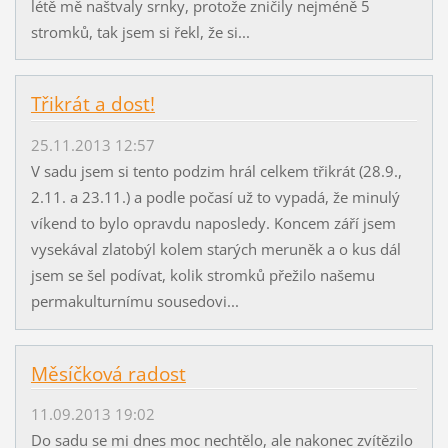
létě mě naštvaly srnky, protože zničily nejméně 5
stromků, tak jsem si řekl, že si...
Třikrát a dost!
25.11.2013 12:57
V sadu jsem si tento podzim hrál celkem třikrát (28.9.,
2.11. a 23.11.) a podle počasí už to vypadá, že minulý
víkend to bylo opravdu naposledy. Koncem září jsem
vysekával zlatobýl kolem starých meruněk a o kus dál
jsem se šel podívat, kolik stromků přežilo našemu
permakulturnímu sousedovi...
Měsíčková radost
11.09.2013 19:02
Do sadu se mi dnes moc nechtělo, ale nakonec zvítězilo