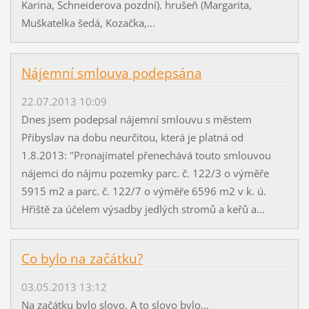
Karina, Schneiderova pozdní). hrušeň (Margarita,
Muškatelka šedá, Kozačka,...
Nájemní smlouva podepsána
22.07.2013 10:09
Dnes jsem podepsal nájemní smlouvu s městem
Přibyslav na dobu neurčitou, která je platná od
1.8.2013: "Pronajímatel přenechává touto smlouvou
nájemci do nájmu pozemky parc. č. 122/3 o výměře
5915 m2 a parc. č. 122/7 o výměře 6596 m2 v k. ú.
Hřiště za účelem výsadby jedlých stromů a keřů a...
Co bylo na začátku?
03.05.2013 13:12
Na začátku bylo slovo. A to slovo bylo...