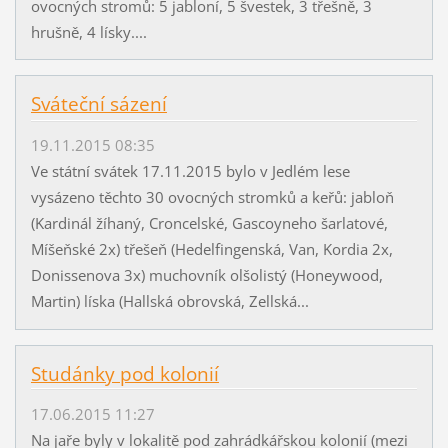
ovocných stromů: 5 jabloní, 5 švestek, 3 třešně, 3
hrušně, 4 lísky....
Sváteční sázení
19.11.2015 08:35
Ve státní svátek 17.11.2015 bylo v Jedlém lese
vysázeno těchto 30 ovocných stromků a keřů: jabloň
(Kardinál žíhaný, Croncelské, Gascoyneho šarlatové,
Míšeňské 2x) třešeň (Hedelfingenská, Van, Kordia 2x,
Donissenova 3x) muchovník olšolistý (Honeywood,
Martin) líska (Hallská obrovská, Zellská...
Studánky pod kolonií
17.06.2015 11:27
Na jaře byly v lokalitě pod zahrádkářskou kolonií (mezi