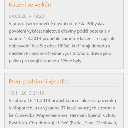
Kácení ve velkém
04.03.2014 19:20
V únoru jsem konečně dostal od města Přibyslav
povolení vykácet náletové dřeviny podél potoka a v
sobotu 1.3.2014 proběhlo samotné kácení. To zajistili
dobrovolní hasiči z obce Hřiště, kteří mají dohodu s
městem Přibyslav ohledně využití tohoto dřeva jako
palivo pro svoji klubovnu. Větve byly...
První podzimní výsadba
19.11.2013 21:19
V sobotu 16.11.2013 proběhla první akce na pozemku
V Klopotech, a to výsadba 37 kusů ovocných stromů a
keřů: švestka (Wagenheimova, Herman, Špendlík žlutý,
Bystrická, Chrudimská). třešeň (Burlat, Sam, Těchlovan,