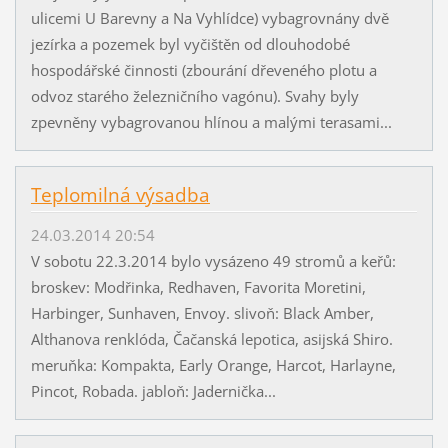
ulicemi U Barevny a Na Vyhlídce) vybagrovnány dvě
jezírka a pozemek byl vyčištěn od dlouhodobé
hospodářské činnosti (zbourání dřeveného plotu a
odvoz starého železničního vagónu). Svahy byly
zpevněny vybagrovanou hlínou a malými terasami...
Teplomilná výsadba
24.03.2014 20:54
V sobotu 22.3.2014 bylo vysázeno 49 stromů a keřů:
broskev: Modřinka, Redhaven, Favorita Moretini,
Harbinger, Sunhaven, Envoy. slivoň: Black Amber,
Althanova renklóda, Čačanská lepotica, asijská Shiro.
meruňka: Kompakta, Early Orange, Harcot, Harlayne,
Pincot, Robada. jabloň: Jadernička...