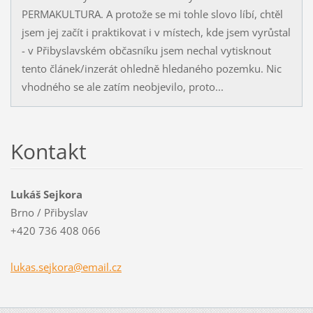
PERMAKULTURA. A protože se mi tohle slovo líbí, chtěl
jsem jej začít i praktikovat i v místech, kde jsem vyrůstal
- v Přibyslavském občasníku jsem nechal vytisknout
tento článek/inzerát ohledně hledaného pozemku. Nic
vhodného se ale zatím neobjevilo, proto...
Kontakt
Lukáš Sejkora
Brno / Přibyslav
+420 736 408 066
lukas.se
jkora@em
ail.cz